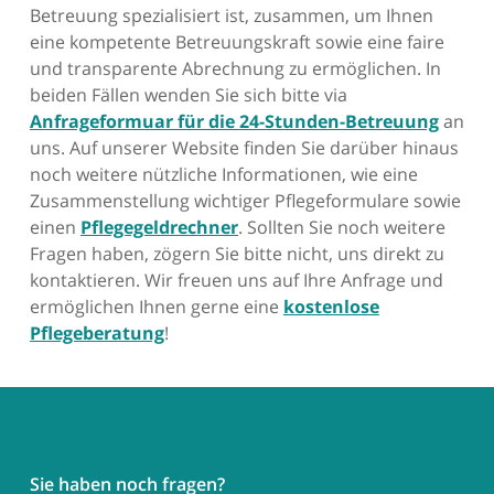
Betreuung spezialisiert ist, zusammen, um Ihnen
eine kompetente Betreuungskraft sowie eine faire
und transparente Abrechnung zu ermöglichen. In
beiden Fällen wenden Sie sich bitte via
Anfrageformuar für die 24-Stunden-Betreuung
an
uns. Auf unserer Website finden Sie darüber hinaus
noch weitere nützliche Informationen, wie eine
Zusammenstellung wichtiger Pflegeformulare sowie
einen
Pflegegeldrechner
. Sollten Sie noch weitere
Fragen haben, zögern Sie bitte nicht, uns direkt zu
kontaktieren. Wir freuen uns auf Ihre Anfrage und
ermöglichen Ihnen gerne eine
kostenlose
Pflegeberatung
!
Sie haben noch fragen?