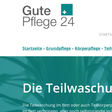
Skip
to
main
content
STARTS
Startseite
»
Grundpflege
»
Körperpflege
»
Tei
Die Teilwaschu
Die Teilwaschung im Bett oder auch Teilkörper
im Bett verbringen, aber noch selbstständig in 