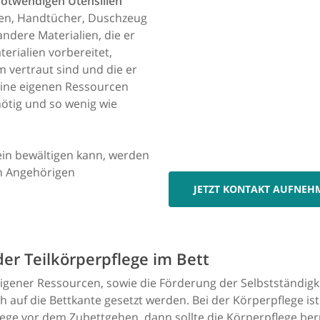
 notwendigen Utensilien
pen, Handtücher, Duschzeug
ndere Materialien, die er
erialien vorbereitet,
m vertraut sind und die er
seine eigenen Ressourcen
 nötig und so wenig wie
lein bewältigen kann, werden
en Angehörigen
JETZT KONTAKT AUFNEH
der Teilkörperpflege im Bett
 eigener Ressourcen, sowie die Förderung der Selbstständig
h auf die Bettkante gesetzt werden. Bei der Körperpflege is
flege vor dem Zubettgehen, dann sollte die Körperpflege be