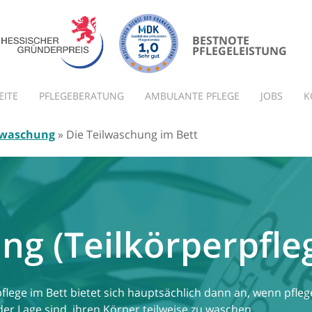
BESTNOTE
PFLEGELEISTUNG
EITE
PFLEGEBERATUNG
AMBULANTE PFLEGE
JOBS
K
lwaschung
»
Die Teilwaschung im Bett
ng (Teilkörperpfle
pflege im Bett bietet sich hauptsächlich dann an, wenn pfl
der Lage sind, ihren Körper teilweise zu waschen.