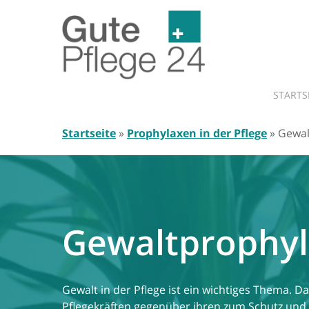
Skip
to
main
content
STARTS
Startseite
»
Prophylaxen in der Pflege
»
Gewal
Gewaltprophy
Gewalt in der Pflege ist ein wichtiges Thema. 
Pflegekräften gegenüber ihren zum Schutz und 