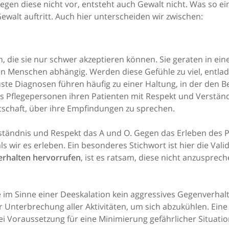
egen diese nicht vor, entsteht auch Gewalt nicht. Was so ein
ewalt auftritt. Auch hier unterscheiden wir zwischen:
en, die sie nur schwer akzeptieren können. Sie geraten in e
ren Menschen abhängig. Werden diese Gefühle zu viel, entlad
 Diagnosen führen häufig zu einer Haltung, in der den Betr
dass Pflegepersonen ihren Patienten mit Respekt und Verstän
schaft, über ihre Empfindungen zu sprechen.
erständnis und Respekt das A und O. Gegen das Erleben des Pa
ls wir es erleben. Ein besonderes Stichwort ist hier die Val
erhalten hervorrufen
, ist es ratsam, diese nicht anzuspre
te im Sinne einer Deeskalation kein aggressives Gegenverhal
ur Unterbrechung aller Aktivitäten, um sich abzukühlen. Ein
ei Voraussetzung für eine Minimierung gefährlicher Situati