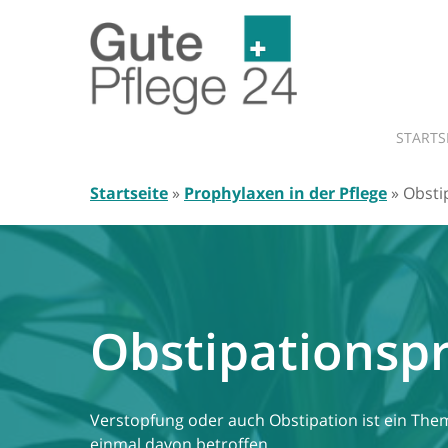
Skip
to
main
content
STARTS
Startseite
»
Prophylaxen in der Pflege
»
Obsti
Obstipationsp
Verstopfung oder auch Obstipation ist ein The
einmal davon betroffen.