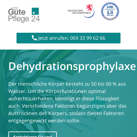
Skip
to
main
content
Startseite
»
Prophylaxen in der Pflege
»
Jetzt anrufen: 069 33 99 62 66
Dehydrationsprophylaxe
Dehydrationsprophylaxe
Der menschliche Körper besteht zu 50 bis 60 % aus
Wasser. Um die Körperfunktionen optimal
aufrechtzuerhalten, benötigt er diese Flüssigkeit
auch. Verschiedene Faktoren begünstigen aber das
Austrocknen des Körpers, sodass diesen Faktoren
entgegengewirkt werden sollte.
Kontaktieren Sie uns!