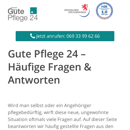
Skip
to
main
content
Jetzt anrufen: 069 33 99 62 66
Startseite
»
Häusliche Pflege – FAQ
Gute Pflege 24 –
Häufige Fragen &
Antworten
Wird man selbst oder ein Angehöriger
pflegebedürftig, wirft diese neue, ungewohnte
Situation oftmals viele Fragen auf. Auf dieser Seite
beantworten wir häufig gestellte Fragen aus den