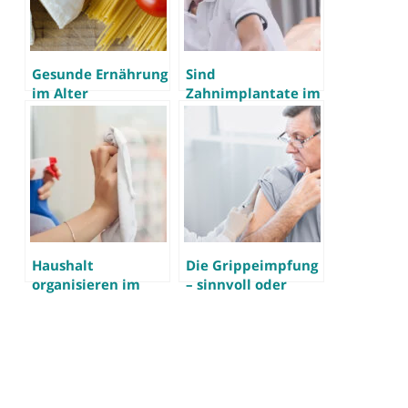
Gesunde Ernährung
Sind
im Alter
Zahnimplantate im
Alter sinnvoll?
Haushalt
Die Grippeimpfung
organisieren im
– sinnvoll oder
Alter –
nicht?
Haushaltstipps für
Senioren